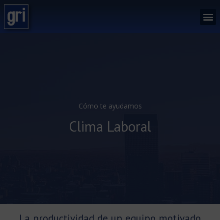
Saltar
al
contenido
Cómo te ayudamos
Clima Laboral
La productividad de un equipo motivado